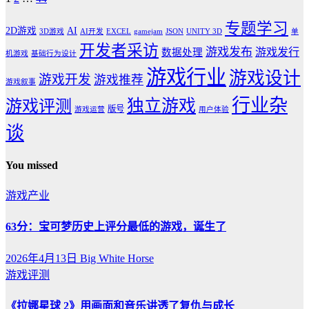
专题学习
2D游戏
AI
3D游戏
AI开发
EXCEL
gamejam
JSON
UNITY 3D
单
开发者采访
游戏发布
游戏发行
数据处理
机游戏
基础行为设计
游戏行业
游戏设计
游戏开发
游戏推荐
游戏叙事
行业杂
独立游戏
游戏评测
版号
游戏运营
用户体验
谈
You missed
游戏产业
63分：宝可梦历史上评分最低的游戏，诞生了
2026年4月13日
Big White Horse
游戏评测
《拉娜星球 2》用画面和音乐讲透了复仇与成长